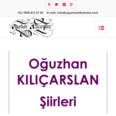
Tel: 0506 812 27 40 E-mail: info@oguzhankilicarslan.com