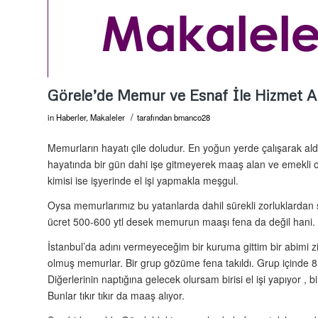
Görele’de Memur ve Esnaf İle Hizmet An
/
in
Haberler
,
Makaleler
tarafından
bmanco28
Memurların hayatı çile doludur. En yoğun yerde çalışarak aldı
hayatında bir gün dahi işe gitmeyerek maaş alan ve emekli 
kimisi ise işyerinde el işi yapmakla meşgul.
Oysa memurlarımız bu yatanlarda dahil sürekli zorluklardan 
ücret 500-600 ytl desek memurun maaşı fena da değil hani. 
İstanbul’da adını vermeyeceğim bir kuruma gittim bir abimi
olmuş memurlar. Bir grup gözüme fena takıldı. Grup içinde 8
Diğerlerinin naptığına gelecek olursam birisi el işi yapıyor , bi
Bunlar tıkır tıkır da maaş alıyor.