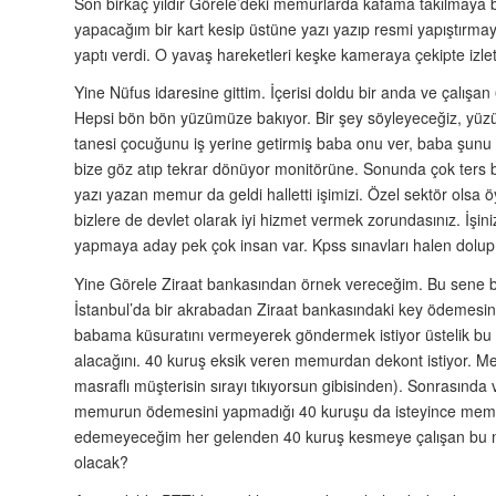
Son birkaç yıldır Görele’deki memurlarda kafama takılmaya ba
yapacağım bir kart kesip üstüne yazı yazıp resmi yapıştırm
yaptı verdi. O yavaş hareketleri keşke kameraya çekipte izl
Yine Nüfus idaresine gittim. İçerisi doldu bir anda ve çalışan 
Hepsi bön bön yüzümüze bakıyor. Bir şey söyleyeceğiz, yüz
tanesi çocuğunu iş yerine getirmiş baba onu ver, baba şunu 
bize göz atıp tekrar dönüyor monitörüne. Sonunda çok ters bak
yazı yazan memur da geldi halletti işimizi. Özel sektör olsa ö
bizlere de devlet olarak iyi hizmet vermek zorundasınız. İşini
yapmaya aday pek çok insan var. Kpss sınavları halen dolup 
Yine Görele Ziraat bankasından örnek vereceğim. Bu sene 
İstanbul’da bir akrabadan Ziraat bankasındaki key ödemesin
babama küsuratını vermeyerek göndermek istiyor üstelik bu
alacağını. 40 kuruş eksik veren memurdan dekont istiyor. M
masraflı müşterisin sırayı tıkıyorsun gibisinden). Sonrasın
memurun ödemesini yapmadığı 40 kuruşu da isteyince memur
edemeyeceğim her gelenden 40 kuruş kesmeye çalışan bu m
olacak?