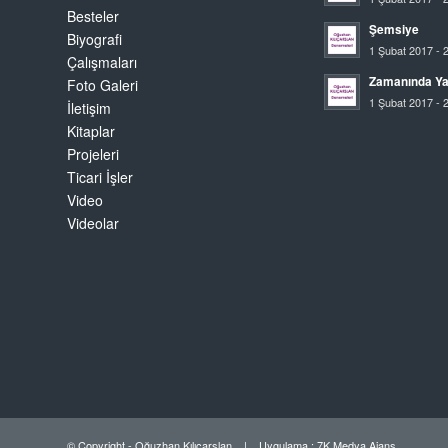
Besteler
Şemsiye
Biyografi
1 Şubat 2017 - 
Çalışmaları
Zamanında Y
Foto Galeri
1 Şubat 2017 - 
İletişim
Kitaplar
Projeleri
Ticari İşler
Video
Videolar
© Copyright - Oğuzhan Kılıçarslan | Uygulama :
7K Medya Ajans