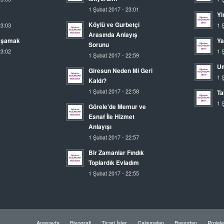
1 Şubat 2017 - 23:01
Yi
Köylü ve Gurbetçi
23:03
1 
Arasında Anlayış
aşamak
Ya
Sorunu
23:02
1 
1 Şubat 2017 - 22:59
U
Giresun Neden Mi Geri
1 
Kaldı?
1 Şubat 2017 - 22:58
Ta
1 
Görele’de Memur ve
Esnaf İle Hizmet
Anlayışı
1 Şubat 2017 - 22:57
Bir Zamanlar Fındık
Toplardık Evladım
1 Şubat 2017 - 22:55
Anasayfa
Biyografi
Ticari İşler
Çalışmaları
Basından
Projele