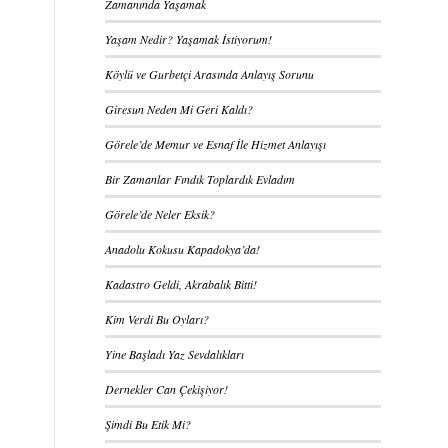
Zamanında Yaşamak
Yaşam Nedir? Yaşamak İstiyorum!
Köylü ve Gurbetçi Arasında Anlayış Sorunu
Giresun Neden Mi Geri Kaldı?
Görele’de Memur ve Esnaf İle Hizmet Anlayışı
Bir Zamanlar Fındık Toplardık Evladım
Görele’de Neler Eksik?
Anadolu Kokusu Kapadokya’da!
Kadastro Geldi, Akrabalık Bitti!
Kim Verdi Bu Oyları?
Yine Başladı Yaz Sevdalıkları
Dernekler Can Çekişiyor!
Şimdi Bu Etik Mi?