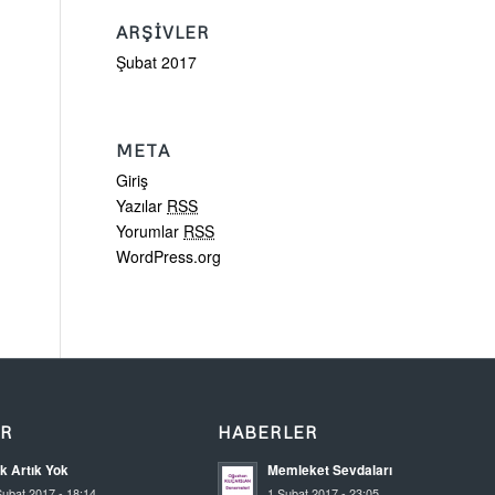
ARŞIVLER
Şubat 2017
META
Giriş
Yazılar
RSS
Yorumlar
RSS
WordPress.org
ER
HABERLER
k Artık Yok
Memleket Sevdaları
Şubat 2017 - 18:14
1 Şubat 2017 - 23:05