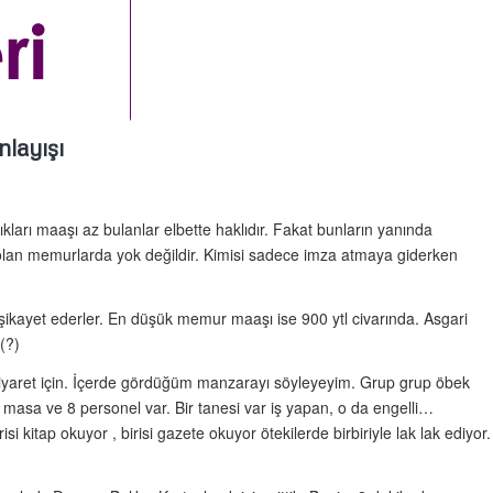
layışı
kları maaşı az bulanlar elbette haklıdır. Fakat bunların yanında
olan memurlarda yok değildir. Kimisi sadece imza atmaya giderken
şikayet ederler. En düşük memur maaşı ise 900 ytl civarında. Asgari
(?)
 ziyaret için. İçerde gördüğüm manzarayı söyleyeyim. Grup grup öbek
 masa ve 8 personel var. Bir tanesi var iş yapan, o da engelli…
risi kitap okuyor , birisi gazete okuyor ötekilerde birbiriyle lak lak ediyor.