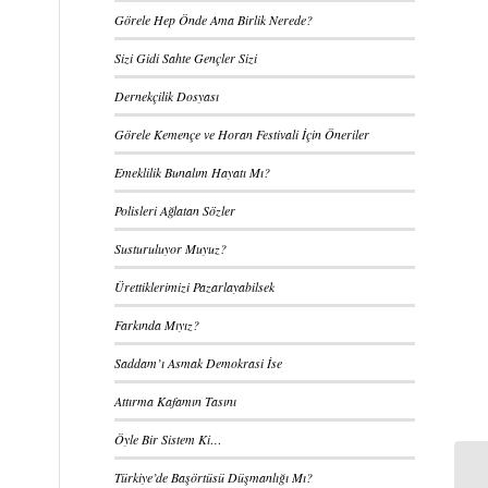
Görele Hep Önde Ama Birlik Nerede?
Sizi Gidi Sahte Gençler Sizi
Dernekçilik Dosyası
Görele Kemençe ve Horan Festivali İçin Öneriler
Emeklilik Bunalım Hayatı Mı?
Polisleri Ağlatan Sözler
Susturuluyor Muyuz?
Ürettiklerimizi Pazarlayabilsek
Farkında Mıyız?
Saddam’ı Asmak Demokrasi İse
Attırma Kafamın Tasını
Öyle Bir Sistem Ki…
Türkiye’de Başörtüsü Düşmanlığı Mı?