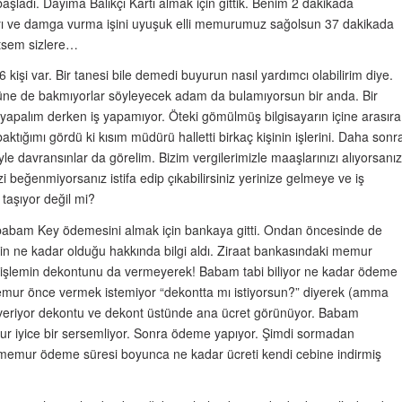
şladı. Dayıma Balıkçı Kartı almak için gittik. Benim 2 dakikada
ayı ve damga vurma işini uyuşuk elli memurumuz sağolsun 37 dakikada
etsem sizlere…
6 kişi var. Bir tanesi bile demedi buyurun nasıl yardımcı olabilirim diye.
üne de bakmıyorlar söyleyecek adam da bulamıyorsun bir anda. Bir
yapalım derken iş yapamıyor. Öteki gömülmüş bilgisayarın içine arasıra
tığımı gördü ki kısım müdürü halletti birkaç kişinin işlerini. Daha sonr
yle davransınlar da görelim. Bizim vergilerimizle maaşlarınızı alıyorsanız
zi beğenmiyorsanız istifa edip çıkabilirsiniz yerinize gelmeye ve iş
taşıyor değil mi?
babam Key ödemesini almak için bankaya gitti. Ondan öncesinde de
in ne kadar olduğu hakkında bilgi aldı. Ziraat bankasındaki memur
 işlemin dekontunu da vermeyerek! Babam tabi biliyor ne kadar ödeme
emur önce vermek istemiyor “dekontta mı istiyorsun?” diyerek (amma
da veriyor dekontu ve dekont üstünde ana ücret görünüyor. Babam
 iyice bir sersemliyor. Sonra ödeme yapıyor. Şimdi sormadan
emur ödeme süresi boyunca ne kadar ücreti kendi cebine indirmiş