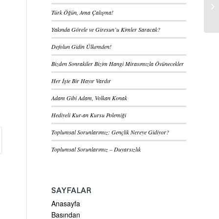
Türk Öğün, Ama Çalışma!
Yakında Görele ve Giresun’u Kimler Saracak?
Defolun Gidin Ülkemden!
Bizden Sonrakiler Bizim Hangi Mirasımızla Övünecekler
Her İşte Bir Hayır Vardır
Adam Gibi Adam, Volkan Konak
Hediyeli Kur-an Kursu Polemiği
Toplumsal Sorunlarımız: Gençlik Nereye Gidiyor?
Toplumsal Sorunlarımız – Duyarsızlık
SAYFALAR
Anasayfa
Basından