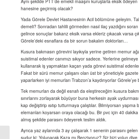
Aynı şekilde PTT’de emekli maaşını kuruşlarla eksik ödeyen 
hanesine geçirmiş olacak?
Yada Görele Devlet Hastanesinin Acil bölümüne geleyim. Tahl
demeli? Sonradan tahlili görmeden nasıl ilaç yazdığını soran 
gelince sonuçlar bakarız eksik varsa ekleriz çıkacak varsa çı
Görele’deki esnaflara da bir sorun bakalım doktorları…
Kusura bakmasın görevini layıkıyla yerine getiren memur ağa
suistimal edenler canımızı sıkıyor sadece. Yerlerine gelme
kullanarak iş yapmaktan kaçan yada görevi suistimal edenler
Fakat bir sürü memur çalışanı olan üst bir yöneticiyle gazet
yaparlarken iyi memurları Trabzon’a kaydırıyorlar Görele’ye b
Tek memurları da değil esnafı da eleştireceğim kusura bakmas
sınırlarını zorlayarak büyüyor buna herkesin ayak uydurması
kap değiştirip ısıtıp tutturmaya çalıştılar. Bilmiyorsan yapma
elemanları koyarsan oraya olacağı bu. Bir pvc için 40 dakika
almış şekilde parasını ödeyerek teslim aldık.
Ayrıca yaz aylarında 3 ay çalışarak 1 senenin parasını gelen
şudur ki; Yolunacak Kaza mı Benziyoruz? Siz bizi yolun diye