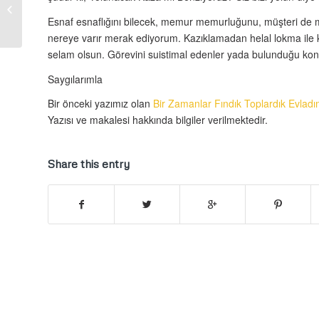
Bir Zamanlar Fındık
Toplardık Evladım
Esnaf esnaflığını bilecek, memur memurluğunu, müşteri de müş
nereye varır merak ediyorum. Kazıklamadan helal lokma ile k
selam olsun. Görevini suistimal edenler yada bulunduğu ko
Saygılarımla
Bir önceki yazımız olan
Bir Zamanlar Fındık Toplardık Evlad
Yazısı ve makalesi hakkında bilgiler verilmektedir.
Share this entry