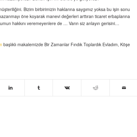
teriliğini. Bizim birbirimizin haklarına saygımız yoksa bu işin sonu
azanmayı öne koyarak manevi değerleri arttıran ticaret erbaplarına
numun hakkını veremeyenlere de … Varın siz anlayın gerisini…
ım
başlıklı makalemizde Bir Zamanlar Fındık Toplardık Evladım, Köşe