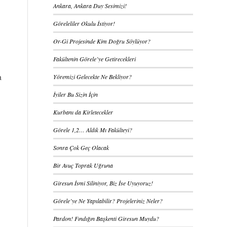
Ankara, Ankara Duy Sesimizi!
Göreleliler Okulu İstiyor!
Or-Gi Projesinde Kim Doğru Söylüyor?
Fakültenin Görele’ye Getirecekleri
a
Yöremizi Gelecekte Ne Bekliyor?
İyiler Bu Sizin İçin
Kurbanı da Kirletecekler
Görele 1,2… Aldık Mı Fakülteyi?
Sonra Çok Geç Olacak
Bir Avuç Toprak Uğruna
Giresun İsmi Siliniyor, Biz İse Uyuyoruz!
Görele’ye Ne Yapılabilir? Projeleriniz Neler?
Pardon! Fındığın Başkenti Giresun Muydu?