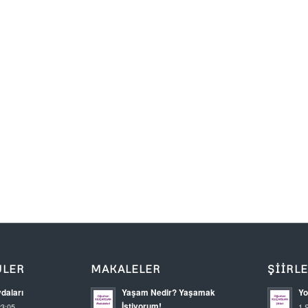
ÜLER
MAKALELER
ŞIIRL
daları
Yaşam Nedir? Yaşamak
Yo
İstiyorum!
23:05
1 