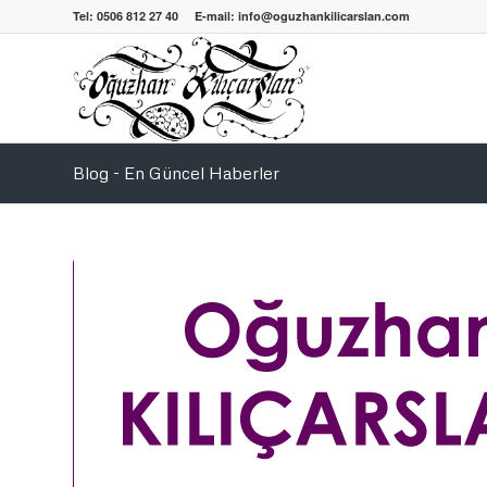
Tel: 0506 812 27 40 E-mail: info@oguzhankilicarslan.com
Blog - En Güncel Haberler