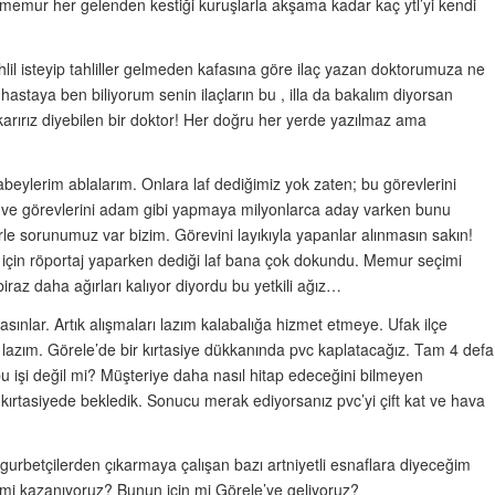
memur her gelenden kestiği kuruşlarla akşama kadar kaç ytl’yi kendi
il isteyip tahliller gelmeden kafasına göre ilaç yazan doktorumuza ne
hastaya ben biliyorum senin ilaçların bu , illa da bakalım diyorsan
karırız diyebilen bir doktor! Her doğru her yerde yazılmaz ama
beylerim ablalarım. Onlara laf dediğimiz yok zaten; bu görevlerini
ye ve görevlerini adam gibi yapmaya milyonlarca aday varken bunu
le sorunumuz var bizim. Görevini layıkıyla yapanlar alınmasın sakın!
e için röportaj yaparken dediği laf bana çok dokundu. Memur seçimi
iraz daha ağırları kalıyor diyordu bu yetkili ağız…
ınlar. Artık alışmaları lazım kalabalığa hizmet etmeye. Ufak ilçe
 lazım. Görele’de bir kırtasiye dükkanında pvc kaplatacağız. Tam 4 defa
 bu işi değil mi? Müşteriye daha nasıl hitap edeceğini bilmeyen
 kırtasiyede bekledik. Sonucu merak ediyorsanız pvc’yi çift kat ve hava
 gurbetçilerden çıkarmaya çalışan bazı artniyetli esnaflara diyeceğim
 mi kazanıyoruz? Bunun için mi Görele’ye geliyoruz?