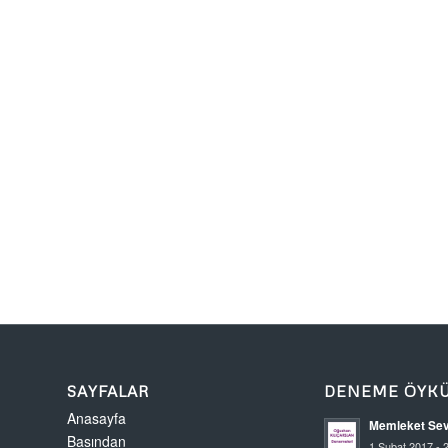
SAYFALAR
DENEME ÖYK
Anasayfa
Memleket Sev
Basından
1 Şubat 2017 - 