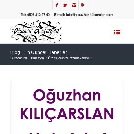
Tel: 0506 812 27 40 E-mail: info@oguzhankilicarslan.com
Blog - En Güncel Haberler
Buradasınız:
Anasayfa
/
Ürettiklerimizi Pazarlayabilsek