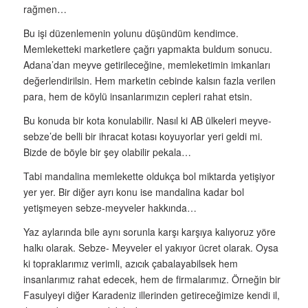
rağmen…
Bu işi düzenlemenin yolunu düşündüm kendimce.
Memleketteki marketlere çağrı yapmakta buldum sonucu.
Adana’dan meyve getirileceğine, memleketimin imkanları
değerlendirilsin. Hem marketin cebinde kalsın fazla verilen
para, hem de köylü insanlarımızın cepleri rahat etsin.
Bu konuda bir kota konulabilir. Nasıl ki AB ülkeleri meyve-
sebze’de belli bir ihracat kotası koyuyorlar yeri geldi mi.
Bizde de böyle bir şey olabilir pekala…
Tabi mandalina memlekette oldukça bol miktarda yetişiyor
yer yer. Bir diğer ayrı konu ise mandalina kadar bol
yetişmeyen sebze-meyveler hakkında…
Yaz aylarında bile aynı sorunla karşı karşıya kalıyoruz yöre
halkı olarak. Sebze- Meyveler el yakıyor ücret olarak. Oysa
ki topraklarımız verimli, azıcık çabalayabilsek hem
insanlarımız rahat edecek, hem de firmalarımız. Örneğin bir
Fasulyeyi diğer Karadeniz illerinden getireceğimize kendi il,