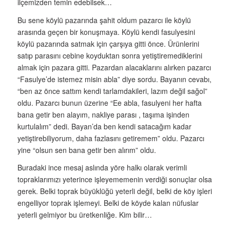
ilçemizden temin edebilsek…
Bu sene köylü pazarında şahit oldum pazarcı ile köylü
arasında geçen bir konuşmaya. Köylü kendi fasulyesini
köylü pazarında satmak için çarşıya gitti önce. Ürünlerini
satıp parasını cebine koyduktan sonra yetiştiremediklerini
almak için pazara gitti. Pazardan alacaklarını alırken pazarcı
“Fasulye’de istemez misin abla” diye sordu. Bayanın cevabı,
“ben az önce sattım kendi tarlamdakileri, lazım değil sağol”
oldu. Pazarcı bunun üzerine “Ee abla, fasulyeni her hafta
bana getir ben alayım, nakliye parası , taşıma işinden
kurtulalım” dedi. Bayan’da ben kendi satacağım kadar
yetiştirebiliyorum, daha fazlasını getiremem” oldu. Pazarcı
yine “olsun sen bana getir ben alırım” oldu.
Buradaki ince mesaj aslında yöre halkı olarak verimli
topraklarımızı yeterince işleyememenin verdiği sonuçlar olsa
gerek. Belki toprak büyüklüğü yeterli değil, belki de köy işleri
engelliyor toprak işlemeyi. Belki de köyde kalan nüfuslar
yeterli gelmiyor bu üretkenliğe. Kim bilir…