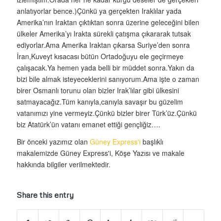
anlatıyorlar bence.)Çünkü ya gerçekten Iraklılar yada
Amerika’nın Iraktan çıktıktan sonra üzerine geleceğini bilen
ülkeler Amerika’yı Irakta sürekli çatışma çıkararak tutsak
ediyorlar.Ama Amerika Iraktan çıkarsa Suriye’den sonra
İran,Kuveyt kısacası bütün Ortadoğuyu ele geçirmeye
çalışacak.Ya hemen yada belli bir müddet sonra.Yakın da
bizi bile almak isteyeceklerini sanıyorum.Ama işte o zaman
birer Osmanlı torunu olan bizler Irak’lılar gibi ülkesini
satmayacağız.Tüm kanıyla,canıyla savaşır bu güzelim
vatanımızı yine vermeyiz.Çünkü bizler birer Türk’üz.Çünkü
biz Atatürk’ün vatanı emanet ettiği gençliğiz….
Bir önceki yazımız olan
Güney Express'i
başlıklı
makalemizde Güney Express'i, Köşe Yazısı ve makale
hakkında bilgiler verilmektedir.
Share this entry