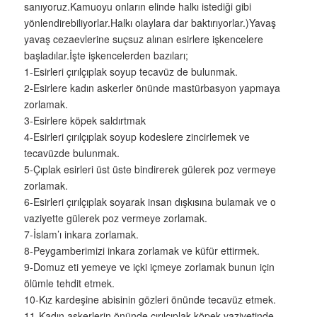
sanıyoruz.Kamuoyu onların elinde halkı istediği gibi
yönlendirebiliyorlar.Halkı olaylara dar baktırıyorlar.)Yavaş
yavaş cezaevlerine suçsuz alınan esirlere işkencelere
başladılar.İşte işkencelerden bazıları;
1-Esirleri çırılçıplak soyup tecavüz de bulunmak.
2-Esirlere kadın askerler önünde mastürbasyon yapmaya
zorlamak.
3-Esirlere köpek saldırtmak
4-Esirleri çırılçıplak soyup kodeslere zincirlemek ve
tecavüzde bulunmak.
5-Çıplak esirleri üst üste bindirerek gülerek poz vermeye
zorlamak.
6-Esirleri çırılçıplak soyarak insan dışkısına bulamak ve o
vaziyette gülerek poz vermeye zorlamak.
7-İslam’ı inkara zorlamak.
8-Peygamberimizi inkara zorlamak ve küfür ettirmek.
9-Domuz eti yemeye ve içki içmeye zorlamak bunun için
ölümle tehdit etmek.
10-Kız kardeşine abisinin gözleri önünde tecavüz etmek.
11-Kadın askerlerin önünde çırılçıplak köpek vaziyetinde