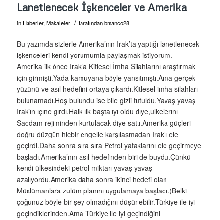
Lanetlenecek İşkenceler ve Amerika
/
in
Haberler
,
Makaleler
tarafından
bmanco28
Bu yazımda sizlerle Amerika’nın Irak’ta yaptığı lanetlenecek
işkenceleri kendi yorumumla paylaşmak istiyorum.
Amerika ilk önce Irak’a Kitlesel İmha Silahlarını araştırmak
için girmişti.Yada kamuyana böyle yansıtmıştı.Ama gerçek
yüzünü ve asıl hedefini ortaya çıkardı.Kitlesel imha silahları
bulunamadı.Hoş bulundu ise bile gizli tutuldu.Yavaş yavaş
Irak’ın içine girdi.Halk ilk başta iyi oldu diye,ülkelerini
Saddam rejiminden kurtulacak diye sattı.Amerika güçleri
doğru düzgün hiçbir engelle karşılaşmadan Irak’ı ele
geçirdi.Daha sonra sıra sıra Petrol yataklarını ele geçirmeye
başladı.Amerika’nın asıl hedefinden biri de buydu.Çünkü
kendi ülkesindeki petrol miktarı yavaş yavaş
azalıyordu.Amerika daha sonra ikinci hedefi olan
Müslümanlara zulüm planını uygulamaya başladı.(Belki
çoğunuz böyle bir şey olmadığını düşünebilir.Türkiye ile iyi
geçindiklerinden.Ama Türkiye ile iyi geçindiğini