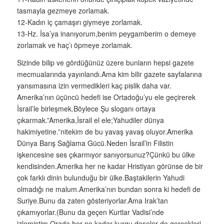
tasmayla gezmeye zorlamak.
12-Kadın iç çamaşırı giymeye zorlamak.
13-Hz. İsa’ya inanıyorum,benim peygamberim o demeye
zorlamak ve haç’ı öpmeye zorlamak.
Sizinde bilip ve gördüğünüz üzere bunların hepsi gazete
mecmualarında yayınlandı.Ama kim bilir gazete sayfalarına
yansımasına izin vermedikleri kaç pislik daha var.
Amerika’nın üçüncü hedefi ise Ortadoğu’yu ele geçirerek
İsrail’le birleşmek.Böylece Şu sloganı ortaya
çıkarmak.”Amerika,İsrail el ele;Yahudiler dünya
hakimiyetine.”nitekim de bu yavaş yavaş oluyor.Amerika
Dünya Barış Sağlama Gücü.Neden İsrail’in Filistin
işkencesine ses çıkarmıyor sanıyorsunuz?Çünkü bu ülke
kendisinden.Amerika her ne kadar Hristiyan görünse de bir
çok farklı dinin bulunduğu bir ülke.Baştakilerin Yahudi
olmadığı ne malum.Amerika’nın bundan sonra ki hedefi de
Suriye.Bunu da zaten gösteriyorlar.Ama Irak’tan
çıkamıyorlar.(Bunu da geçen Kurtlar Vadisi’nde
izlemiştim.Orada her ne kadar kurgu deseler de gerçekleri