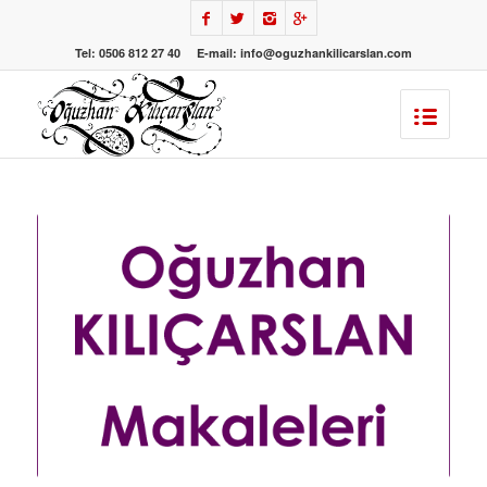
Tel: 0506 812 27 40 E-mail: info@oguzhankilicarslan.com