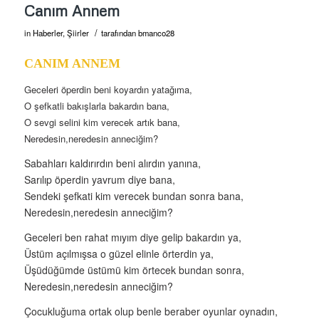
Canım Annem
/
in
Haberler
,
Şiirler
tarafından
bmanco28
CANIM ANNEM
Geceleri öperdin beni koyardın yatağıma,
O şefkatli bakışlarla bakardın bana,
O sevgi selini kim verecek artık bana,
Neredesin,neredesin anneciğim?
Sabahları kaldırırdın beni alırdın yanına,
Sarılıp öperdin yavrum diye bana,
Sendeki şefkati kim verecek bundan sonra bana,
Neredesin,neredesin anneciğim?
Geceleri ben rahat mıyım diye gelip bakardın ya,
Üstüm açılmışsa o güzel elinle örterdin ya,
Üşüdüğümde üstümü kim örtecek bundan sonra,
Neredesin,neredesin anneciğim?
Çocukluğuma ortak olup benle beraber oyunlar oynadın,