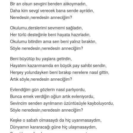
Bir an olsun sevgini benden alıkoymadın,
Daha kim sevgi verecek bana sende ayrıldın,
Neredesin,neredesin anneciğim?
Okulumu,derslerimi sevmemi sağladın,
Her türlü desteğinle beni hayata hazırladın,
Okulumu bitirdim ama sen beni yalnız bıraktın,
Söyle neredesin,neredesin anneciğim?
Beni büyütüp bu yaşlara getirdin,
Hayatımı kazanmamda en büyük pay sahibi sendin,
Herşey yolundayken beni bırakıp nerelere nasıl gittin,
Artık söyle,neredesin anneciğim?
Evlendiğim gün gözlerin nasıl parlıyordu,
Bunca emek verdiğin oğlun artık evleniyordu,
Sevincim senden ayrılmanın üzüntüsüyle kayboluyordu,
Söyle neredesin,neredesin anneciğim?
Keşke o sabah olmasaydı da hiç uyanmasaydım,
Dünyamın kararacağı güne hiç ulaşmasaydım,