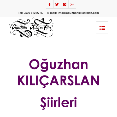
Tel: 0506 812 27 40 E-mail: info@oguzhankilicarslan.com