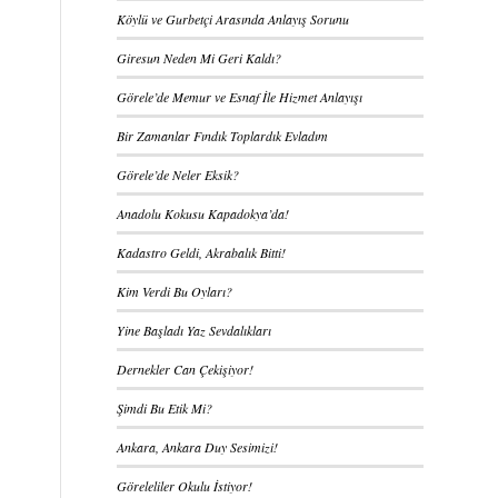
Köylü ve Gurbetçi Arasında Anlayış Sorunu
Giresun Neden Mi Geri Kaldı?
Görele’de Memur ve Esnaf İle Hizmet Anlayışı
Bir Zamanlar Fındık Toplardık Evladım
Görele’de Neler Eksik?
Anadolu Kokusu Kapadokya’da!
Kadastro Geldi, Akrabalık Bitti!
Kim Verdi Bu Oyları?
Yine Başladı Yaz Sevdalıkları
Dernekler Can Çekişiyor!
Şimdi Bu Etik Mi?
Ankara, Ankara Duy Sesimizi!
Göreleliler Okulu İstiyor!