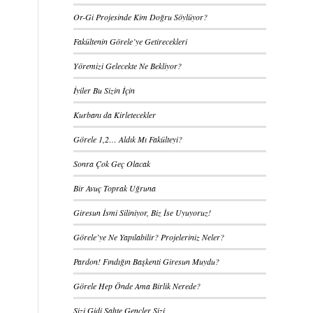
Or-Gi Projesinde Kim Doğru Söylüyor?
Fakültenin Görele’ye Getirecekleri
Yöremizi Gelecekte Ne Bekliyor?
İyiler Bu Sizin İçin
Kurbanı da Kirletecekler
Görele 1,2… Aldık Mı Fakülteyi?
Sonra Çok Geç Olacak
Bir Avuç Toprak Uğruna
Giresun İsmi Siliniyor, Biz İse Uyuyoruz!
Görele’ye Ne Yapılabilir? Projeleriniz Neler?
Pardon! Fındığın Başkenti Giresun Muydu?
Görele Hep Önde Ama Birlik Nerede?
Sizi Gidi Sahte Gençler Sizi