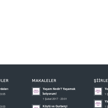
ÜLER
MAKALELER
ŞIIRL
daları
Yaşam Nedir? Yaşamak
Yo
İstiyorum!
23:05
1 
1 Şubat 2017 - 23:01
Yi
Köylü ve Gurbetçi
23:03
1 