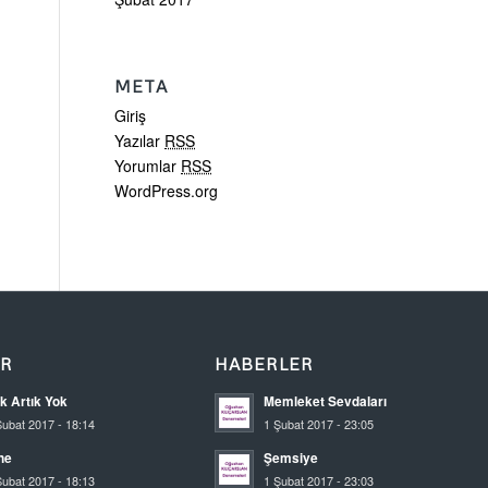
META
Giriş
Yazılar
RSS
Yorumlar
RSS
WordPress.org
ER
HABERLER
k Artık Yok
Memleket Sevdaları
Şubat 2017 - 18:14
1 Şubat 2017 - 23:05
ne
Şemsiye
Şubat 2017 - 18:13
1 Şubat 2017 - 23:03