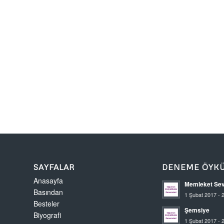
SAYFALAR
DENEME ÖYK
Anasayfa
Memleket Sev
Basından
1 Şubat 2017 - 
Besteler
Şemsiye
Biyografi
1 Şubat 2017 - 