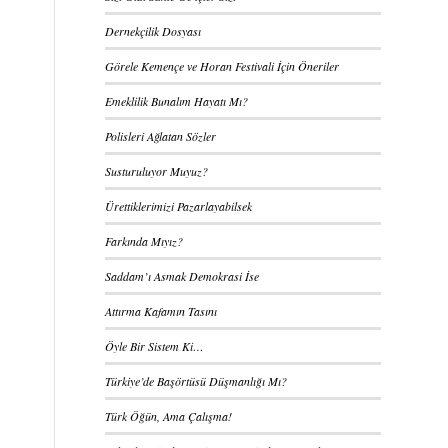
Dernekçilik Dosyası
Görele Kemençe ve Horan Festivali İçin Öneriler
Emeklilik Bunalım Hayatı Mı?
Polisleri Ağlatan Sözler
Susturuluyor Muyuz?
Ürettiklerimizi Pazarlayabilsek
Farkında Mıyız?
Saddam’ı Asmak Demokrasi İse
Attırma Kafamın Tasını
Öyle Bir Sistem Ki…
Türkiye’de Başörtüsü Düşmanlığı Mı?
Türk Öğün, Ama Çalışma!