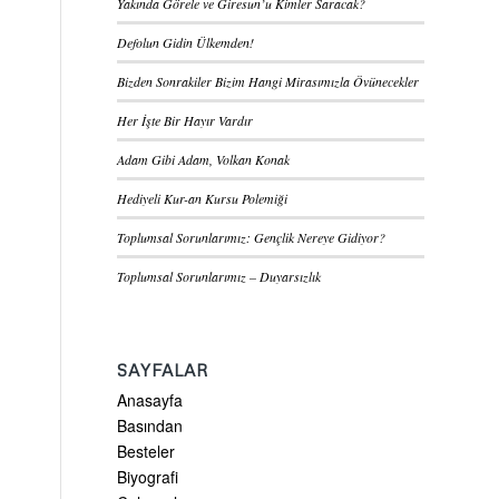
Yakında Görele ve Giresun’u Kimler Saracak?
Defolun Gidin Ülkemden!
Bizden Sonrakiler Bizim Hangi Mirasımızla Övünecekler
Her İşte Bir Hayır Vardır
Adam Gibi Adam, Volkan Konak
Hediyeli Kur-an Kursu Polemiği
Toplumsal Sorunlarımız: Gençlik Nereye Gidiyor?
Toplumsal Sorunlarımız – Duyarsızlık
SAYFALAR
Anasayfa
Basından
Besteler
Biyografi